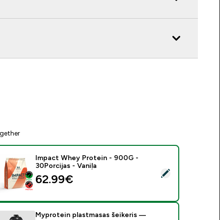
gether
Impact Whey Protein - 900G -
30Porcijas - Vaniļa
tlasīt šo produktu - Impact Whey Protein - 900G - 30Porcijas 
62.99€‎
Myprotein plastmasas šeikeris —