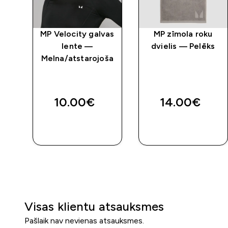
MP Velocity galvas
MP zīmola roku
lente —
dvielis — Pelēks
Melna/atstarojoša
10.00€‎
14.00€‎
QUICK
QUICK
LOOK
LOOK
Visas klientu atsauksmes
Pašlaik nav nevienas atsauksmes.