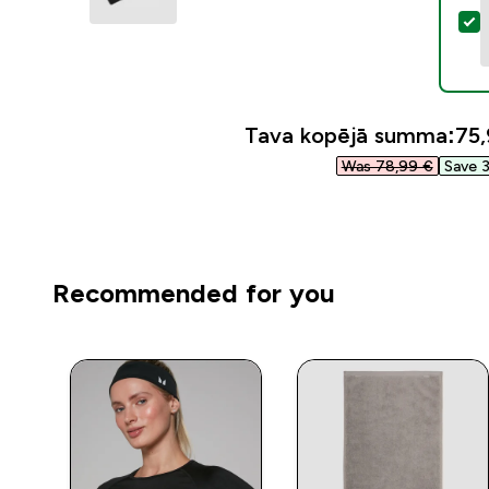
A
Tava kopējā summa:
75,
Was 78,99 €‎
Save 3
Recommended for you