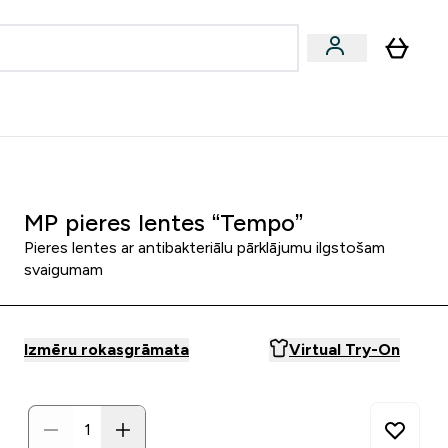
zcelsmes
Sniegums
Piedāvājumi!
s | Dzērieni submenu
Enter Vegānu un augu izcelsmes submenu
Enter Sniegums submenu
⌄
⌄
Palīdzības centrs
MP pieres lentes “Tempo”
Pieres lentes ar antibakteriālu pārklājumu ilgstošam
svaigumam
Izmēru rokasgrāmata
Virtual Try-On