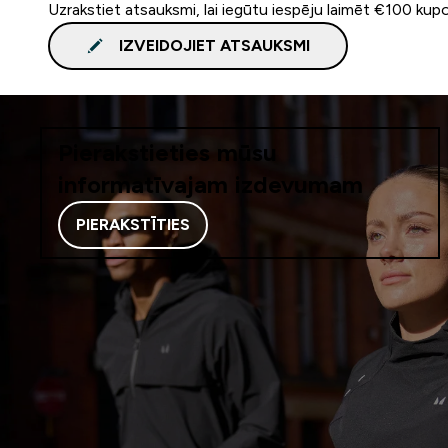
Uzrakstiet atsauksmi, lai iegūtu iespēju laimēt €100 kup
IZVEIDOJIET ATSAUKSMI
Pierakstieties mūsu
informatīvajam izdevumam
PIERAKSTĪTIES