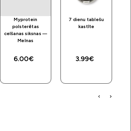
Myprotein
7 dienu tablešu
polsterētas
kastīte
celšanas siksnas —
Melnas
Ca
B
6.00€‎
3.99€‎
6
QUICK
QUICK
LOOK
LOOK