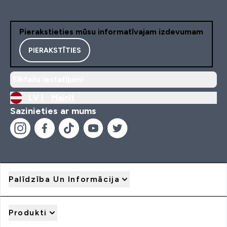
Pierakstieties mūsu informatīvajam izdevumam
PIERAKSTĪTIES
Sīkfailu iestatījumi
LV |
Mainīt
Sazinieties ar mums
Palīdzība Un Informācija
Produkti