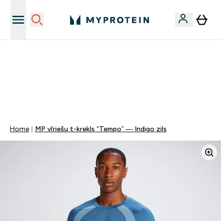
Sporta uztura kvalitāte
MYDAYS Multibuy | Līdz pat 5–10 % papildu atlaide
apģērbiem vai vitamīniem | TIKAI
0 0
:
1 2
:
5 6
:
3 3
Nap
Óra
Perc
Mp
Home
MP vīriešu t-krekls “Tempo” — Indigo zils