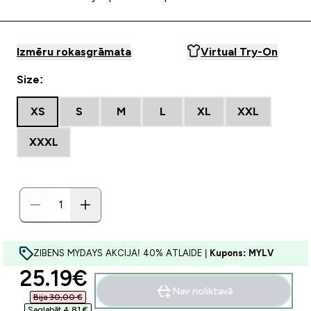
Izmēru rokasgrāmata
Virtual Try-On
Size:
XS
S
M
L
XL
XXL
XXXL
ZIBENS MYDAYS AKCIJA! 40% ATLAIDE |
Kupons: MYLV
discounted price
25.19€‎
Nav noliktavā
Bija 30,00 €‎
Saglabāt 4,81 €‎