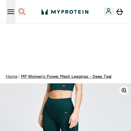
Sporta uztura kvalitāte
MYDAYS Multibuy | Līdz pat 5–10 % papildu atlaide
apģērbiem vai vitamīniem | TIKAI
0 1
:
0 3
:
1 3
:
3 3
Nap
Óra
Perc
Mp
Home
MP Women's Power Mesh Leggings - Deep Teal