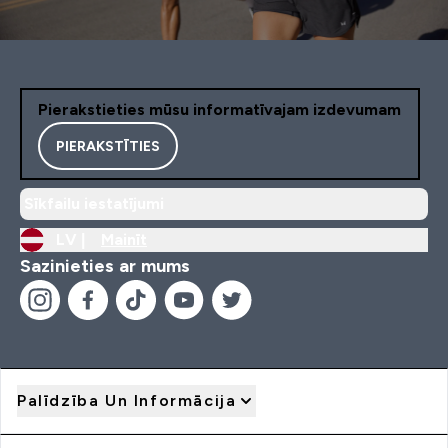
Pierakstieties mūsu informatīvajam izdevumam
PIERAKSTĪTIES
Sīkfailu iestatījumi
LV |
Mainīt
Sazinieties ar mums
Palīdzība Un Informācija