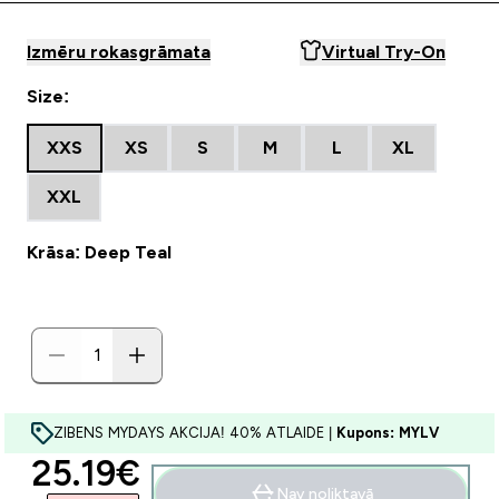
Izmēru rokasgrāmata
Virtual Try-On
Size:
XXS
XS
S
M
L
XL
XXL
Krāsa: Deep Teal
ZIBENS MYDAYS AKCIJA! 40% ATLAIDE |
Kupons: MYLV
discounted price
25.19€‎
Nav noliktavā